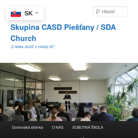
Preskočiť
Preskočiť
na
na
Hľada
SK
primárny
sekundárny
obsah
obsah
Skupina CASD Piešťany / SDA
Church
„V láske slúžiť, v nádeji žiť.“
Hlavné
Domovská stránka
O NÁS
SOBOTNÁ ŠKOLA
menu