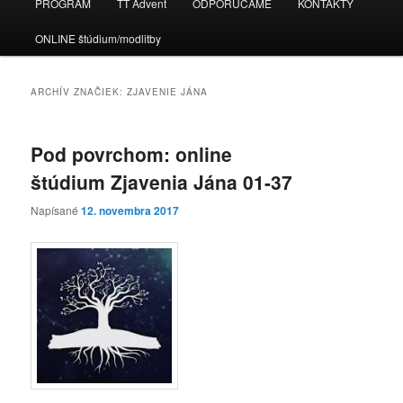
PROGRAM
TT Advent
ODPORÚČAME
KONTAKTY
ONLINE štúdium/modlitby
ARCHÍV ZNAČIEK:
ZJAVENIE JÁNA
Pod povrchom: online
štúdium Zjavenia Jána 01-37
Napísané
12. novembra 2017