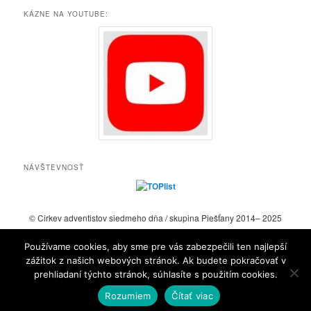
KÁZNE NA YOUTUBE:
NÁVŠTEVNOSŤ
© Cirkev adventistov siedmeho dňa / skupina Piešťany 2014– 2025
Používame cookies, aby sme pre vás zabezpečili ten najlepší
zážitok z našich webových stránok. Ak budete pokračovať v
Hrdo poháňa WordPress
prehliadaní týchto stránok, súhlasíte s použitím cookies.
Rozumiem
Čítať viac