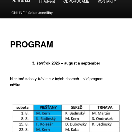
PROGRAM
TT Advent
ODPORÚČAME
KONTAKTY
ONLINE štúdium/modlitby
PROGRAM
3. štvrťrok 2026 – august a september
Niektoré soboty trávime v zbore
Niektoré soboty trávime v iných zboroch – viď program
nižšie.
nižšie.TT) – viď program
nižšie.