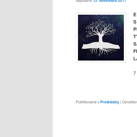
Napísané
12. novembra 2017
T
F
7
Publikované v
Prednášky
|
Označko