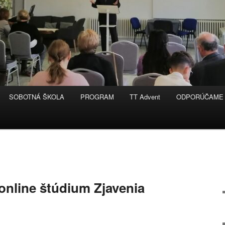
SOBOTNÁ ŠKOLA
PROGRAM
TT Advent
ODPORÚČAME
nline štúdium Zjavenia