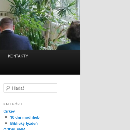
KONTAKTY
H
ľ
a
d
KATEGÓRIE
a
Cirkev
ť
10 dní modlitieb
Biblický týždeň
ODDELENIA