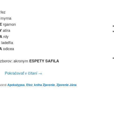
E
fez
S
myrna
PE
rgamon
Y
atíra
SA
rdy
I
ladelfia
LA
odicea
 zborov: akronym
ESPETY SAFILA
Pokračovať v čítaní
→
vané
Apokalypsa
,
Efez
,
kniha Zjavenie
,
Zjavenie Jána