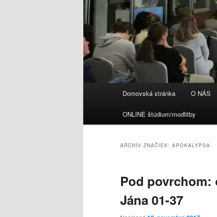
Hlavné
Domovská stránka
O NÁS
menu
ONLINE štúdium/modlitby
ARCHÍV ZNAČIEK:
APOKALYPSA
Pod povrchom: o
Jána 01-37