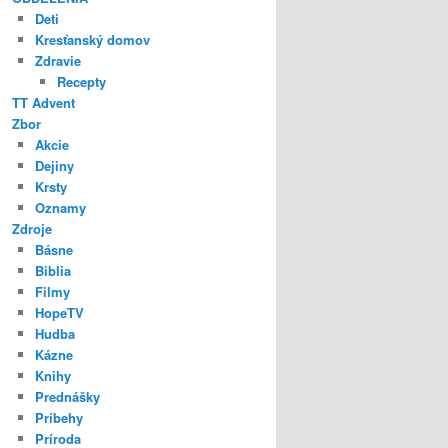
Deti
Kresťanský domov
Zdravie
Recepty
TT Advent
Zbor
Akcie
Dejiny
Krsty
Oznamy
Zdroje
Básne
Biblia
Filmy
HopeTV
Hudba
Kázne
Knihy
Prednášky
Príbehy
Príroda