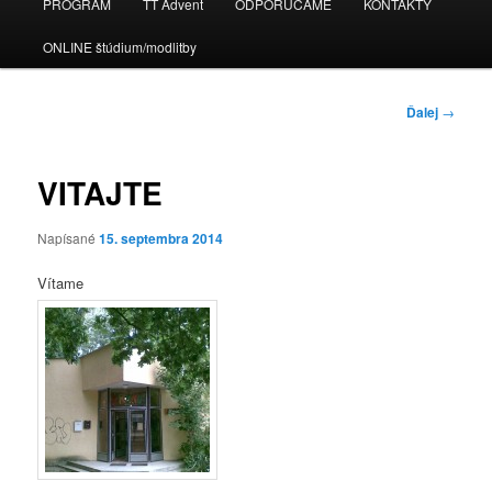
PROGRAM
TT Advent
ODPORÚČAME
KONTAKTY
ONLINE štúdium/modlitby
Navigácia
Ďalej
→
článkami
VITAJTE
Napísané
15. septembra 2014
Vítame